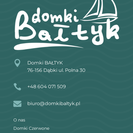

Domki BAŁTYK
76-156 Dąbki ul. Polna 30

+48 604 071 509

biuro@domkibaltyk.pl
O nas
Domki Czerwone